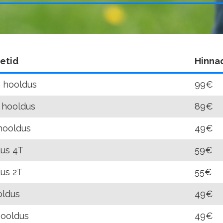
etid
Hinna
 hooldus
99€
 hooldus
89€
hooldus
49€
dus 4T
59€
dus 2T
55€
oldus
49€
ooldus
49€