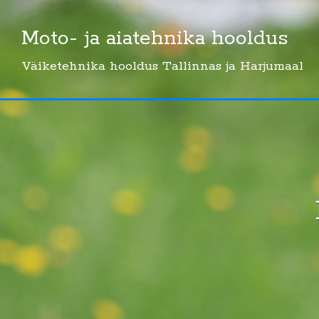
Skip
to
Moto- ja aiatehnika hooldus
content
Väiketehnika hooldus Tallinnas ja Harjumaal