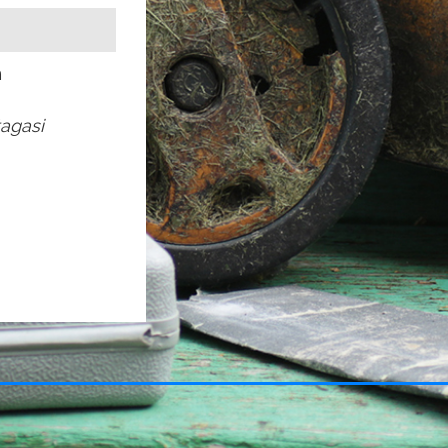
h
tagasi