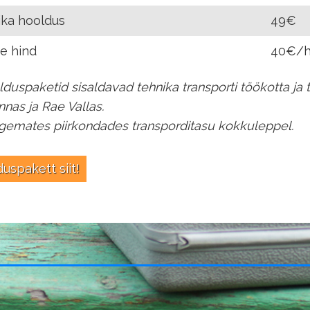
ika hooldus
49€
e hind
40€/
duspaketid sisaldavad tehnika transporti töökotta ja 
innas ja Rae Vallas.
gemates piirkondades transporditasu kokkuleppel.
duspakett siit!