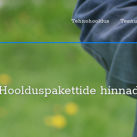
Tehnohooldus
Teenu
Hoolduspakettide hinna