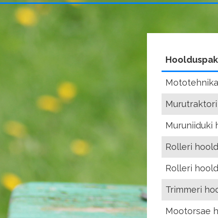
Hoolduspak
Mototehnika
Murutraktori
Muruniiduki 
Rolleri hool
Rolleri hool
Trimmeri ho
Mootorsae h