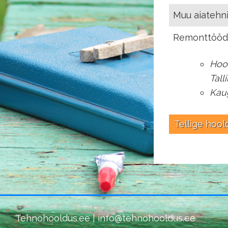
Muu aiatehn
Remonttööd
Hool
Tall
Kau
Tellige hool
Tehnohooldus.ee | info@tehnohooldus.ee