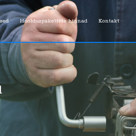
sed
Hoolduspakettide hinnad
Kontakt
d