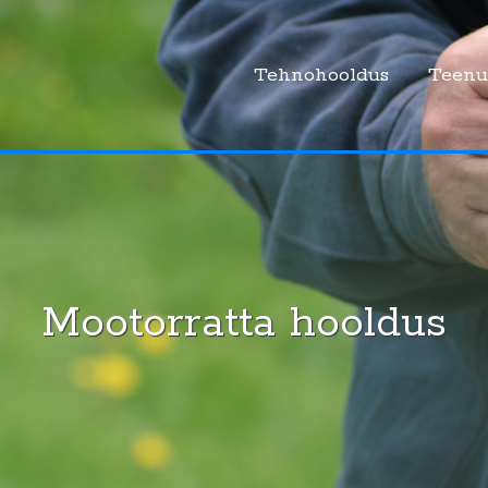
Tehnohooldus
Teenu
Mootorratta hooldus