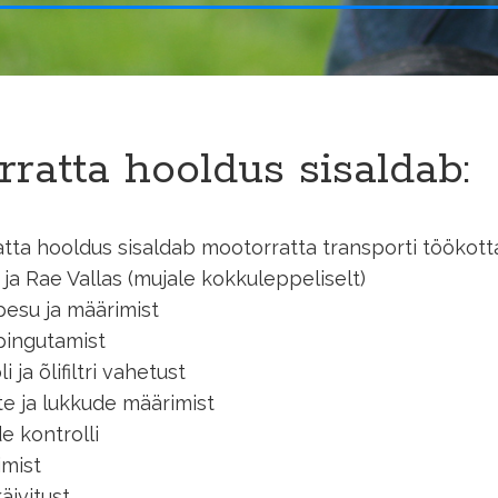
ratta hooldus sisaldab:
tta hooldus sisaldab mootorratta transporti töökotta
 ja Rae Vallas (mujale kokkuleppeliselt)
pesu ja määrimist
pingutamist
 ja õlifiltri vahetust
te ja lukkude määrimist
e kontrolli
imist
äivitust