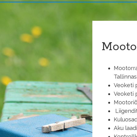
Mootor
Mootorra
Tallinnas
Veoketi 
Veoketi 
Mootoriõli
Liigendi
Kuluosad
Aku laad
Kontrollk