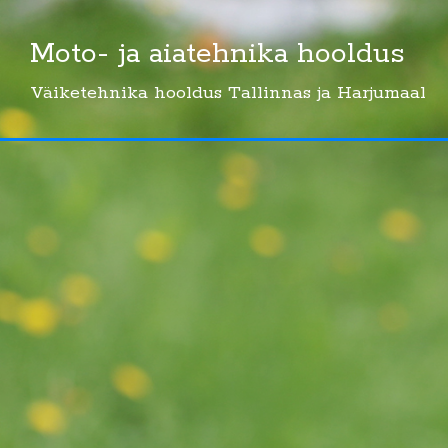
Skip
to
Moto- ja aiatehnika hooldus
content
Väiketehnika hooldus Tallinnas ja Harjumaal